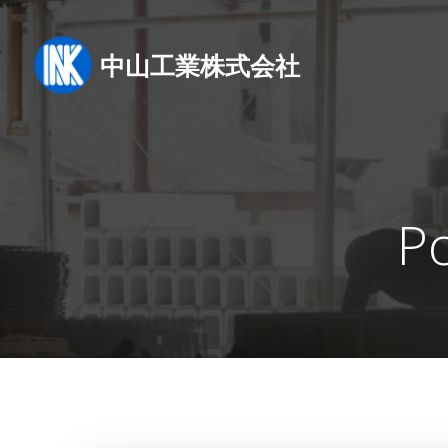
コ
ン
テ
中山工業株式会社
ン
ツ
へ
ス
キ
ッ
P
プ