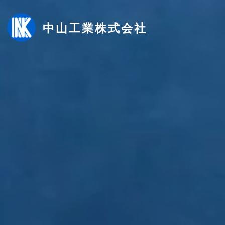
コ
ン
中山工業株式会社
テ
ン
ツ
へ
ス
キ
ッ
プ